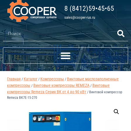
8 (8412)59•45•65
sales@cooper-rus.ru
Главная
Каталог
Компрессоры
Винтовые маслозаполненные
/
/
/
компрессоры
Винтовые компрессоры REMEZA
Винтовые
/
/
компрессоры Remeza Серия ВК от 4 до 90 кВт
/
Винтовой компрессор
Remeza ВК7E-15-270