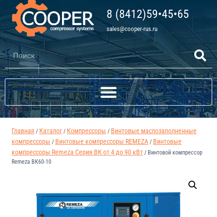
8 (8412)59•45•65
sales@cooper-rus.ru
Главная
Каталог
Компрессоры
Винтовые маслозаполненные
/
/
/
компрессоры
Винтовые компрессоры REMEZA
Винтовые
/
/
компрессоры Remeza Серия ВК от 4 до 90 кВт
/
Винтовой компрессор
Remeza ВК60-10