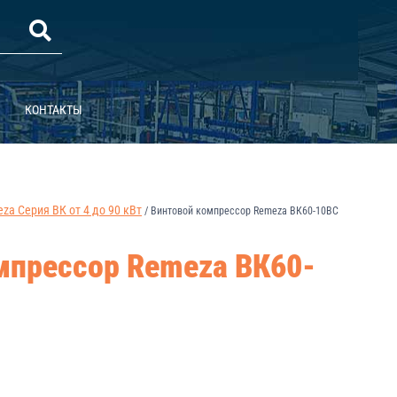
КОНТАКТЫ
a Серия ВК от 4 до 90 кВт
/
Винтовой компрессор Remeza ВК60-10ВС
мпрессор Remeza ВК60-