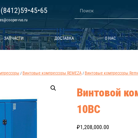
 (8412)59•45•65
les@cooper-rus.ru
ЗАПЧАСТИ
ДОСТАВКА
О НАС
мпрессоры
Винтовые компрессоры REMEZA
Винтовые компрессоры Remez
/
/
Винтовой ко
10ВС
₽
1,208,000.00