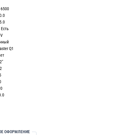
6500
.0
.0
Есть
V
ный
ter Q1
ет
″
2
5
0
0
0
ОЕ ОФОРМЛЕНИЕ