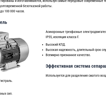
ктированы и изготавливаются, используя самые передовые современные т
долговременной безотказной работы.
до 100 000 часов.
тель
Асинхронные трехфазные электродвигател
IP55, изоляция класса F.
Высокий КПД.
Высокая надежность, длительный срок слу
Всемирно признанное качество.
Эффективная система сепара
Используется для разделения сжатого воз
гистраль.
жных сил.