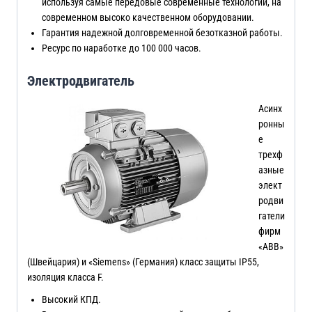
используя самые передовые современные технологии, на
современном высоко качественном оборудовании.
Гарантия надежной долговременной безотказной работы.
Ресурс по наработке до 100 000 часов.
Электродвигатель
Асинх
ронны
е
трехф
азные
элект
родви
гатели
фирм
«ABB»
(Швейцария) и «Siemens» (Германия) класс защиты IP55,
изоляция класса F.
Высокий КПД.