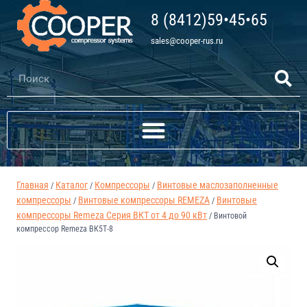
8 (8412)59•45•65
sales@cooper-rus.ru
Главная
Каталог
Компрессоры
Винтовые маслозаполненные
/
/
/
компрессоры
Винтовые компрессоры REMEZA
Винтовые
/
/
компрессоры Remeza Серия ВКТ от 4 до 90 кВт
/
Винтовой
компрессор Remeza ВК5Т-8