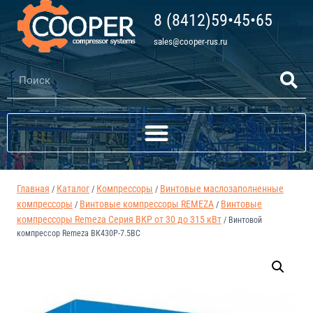
8 (8412)59•45•65
sales@cooper-rus.ru
Главная
Каталог
Компрессоры
Винтовые маслозаполненные
/
/
/
компрессоры
Винтовые компрессоры REMEZA
Винтовые
/
/
компрессоры Remeza Серия ВКР от 30 до 315 кВт
/
Винтовой
компрессор Remeza ВК430Р-7.5ВС