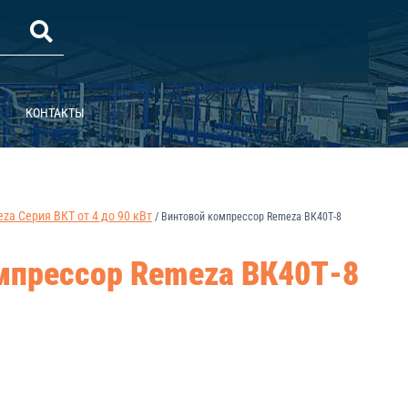
КОНТАКТЫ
a Серия ВКТ от 4 до 90 кВт
/
Винтовой компрессор Remeza ВК40Т-8
мпрессор Remeza ВК40Т-8