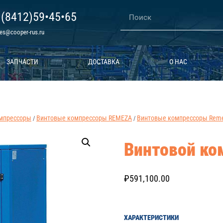
 (8412)59•45•65
les@cooper-rus.ru
ЗАПЧАСТИ
ДОСТАВКА
О НАС
мпрессоры
Винтовые компрессоры REMEZA
Винтовые компрессоры Remez
/
/
Винтовой ко
₽
591,100.00
ХАРАКТЕРИСТИКИ