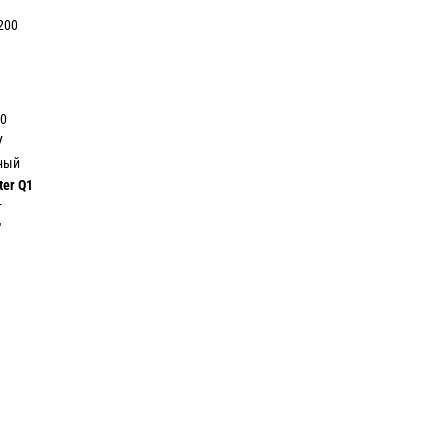
200
0
0
V
ый
ter Q1
т
″