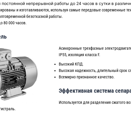
 постоянной непрерывной работы до 24 часов в сутки в различ
тированы и изготавливаются, используя самые передовые современные те
олговременной безотказной работы.
о 80 000 часов.
ель
Асинхронные трехфазные электродвигате
IP55, изоляция класса F.
Высокий КПД.
Высокая надежность, длительный срок сл
Всемирно признанное качество.
Эффективная система сепар
Используется для разделения сжатого во
гистраль.