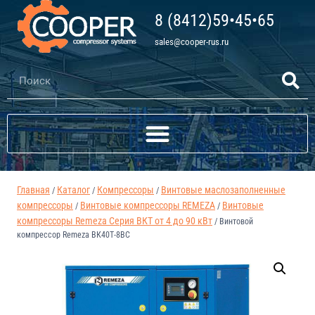
8 (8412)59•45•65
sales@cooper-rus.ru
Главная
Каталог
Компрессоры
Винтовые маслозаполненные
/
/
/
компрессоры
Винтовые компрессоры REMEZA
Винтовые
/
/
компрессоры Remeza Серия ВКТ от 4 до 90 кВт
/
Винтовой
компрессор Remeza ВК40Т-8ВС