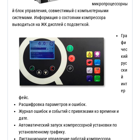
микропроцессорны
й блок управления, совместимый с компьютерными
системами. Информация о состоянии компрессора
выводиться на ЖК дисплей с подсветкой.
Гра
фи
чес
кий
рус
ски
й
инт
ер
фейс.
Расшифровка параметров и ошибок.
Журнал ошибок и событий с привязками ко времени и
дате.
Автоматический запуск компрессорной установки по
установленному графику.
Дистанционное управление работай компрессора.