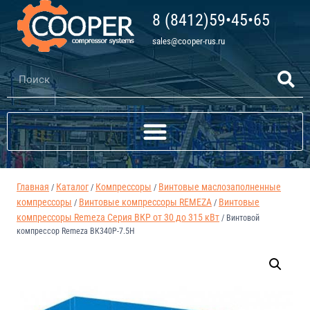
8 (8412)59•45•65
sales@cooper-rus.ru
Главная
Каталог
Компрессоры
Винтовые маслозаполненные
/
/
/
компрессоры
Винтовые компрессоры REMEZA
Винтовые
/
/
компрессоры Remeza Серия ВКР от 30 до 315 кВт
/
Винтовой
компрессор Remeza ВК340Р-7.5Н