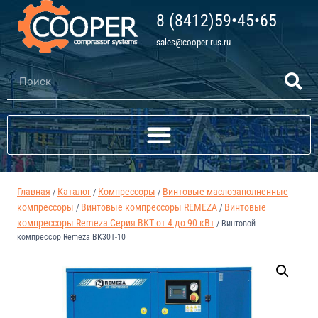
8 (8412)59•45•65
sales@cooper-rus.ru
Главная
Каталог
Компрессоры
Винтовые маслозаполненные
/
/
/
компрессоры
Винтовые компрессоры REMEZA
Винтовые
/
/
компрессоры Remeza Серия ВКТ от 4 до 90 кВт
/
Винтовой
компрессор Remeza ВК30Т-10