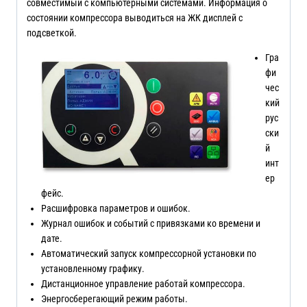
совместимый с компьютерными системами. Информация о
состоянии компрессора выводиться на ЖК дисплей с
подсветкой.
Гра
фи
чес
кий
рус
ски
й
инт
ер
фейс.
Расшифровка параметров и ошибок.
Журнал ошибок и событий с привязками ко времени и
дате.
Автоматический запуск компрессорной установки по
установленному графику.
Дистанционное управление работай компрессора.
Энергосберегающий режим работы.