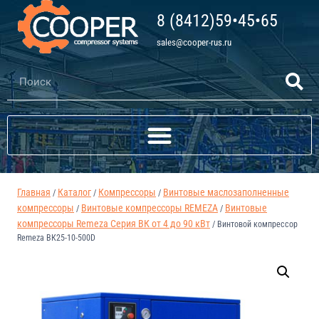
8 (8412)59•45•65
sales@cooper-rus.ru
Главная
Каталог
Компрессоры
Винтовые маслозаполненные
/
/
/
компрессоры
Винтовые компрессоры REMEZA
Винтовые
/
/
компрессоры Remeza Серия ВК от 4 до 90 кВт
/
Винтовой компрессор
Remeza ВК25-10-500D