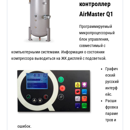
контроллер
AirMaster Q1
Программируемый
микропроцессорный
блок управления,
совместимый с
компьютерными системами. Информация о состоянии
компрессора выводиться на ЖК дисплей с подсветкой.
Графич
еский
русский
интерф
ейс.
Расши
фровка
параме
тров и
ошибок.