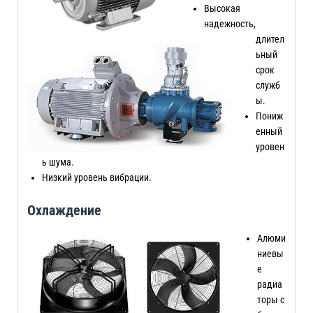
Высокая
надежность,
длител
ьный
срок
служб
ы.
Пониж
енный
уровен
ь шума.
Низкий уровень вибрации.
Охлаждение
Алюми
ниевы
е
радиа
торы с