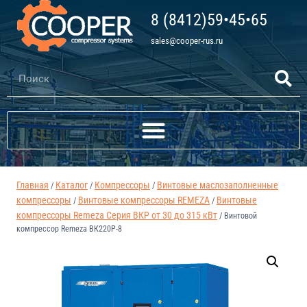
8 (8412)59•45•65
sales@cooper-rus.ru
Главная
Каталог
Компрессоры
Винтовые маслозаполненные
/
/
/
компрессоры
Винтовые компрессоры REMEZA
Винтовые
/
/
компрессоры Remeza Серия ВКР от 30 до 315 кВт
/
Винтовой
компрессор Remeza ВК220Р-8