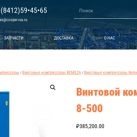
 (8412)59•45•65
les@cooper-rus.ru
ЗАПЧАСТИ
ДОСТАВКА
О НАС
мпрессоры
Винтовые компрессоры REMEZA
Винтовые компрессоры Remez
/
/
Винтовой ко
8-500
₽
385,200.00