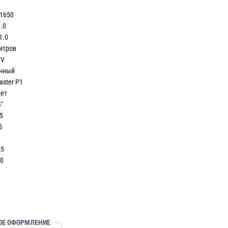
1650
0
.0
ров
V
ный
ter P1
ет
″
5
5
0
5
0
ОЕ ОФОРМЛЕНИЕ