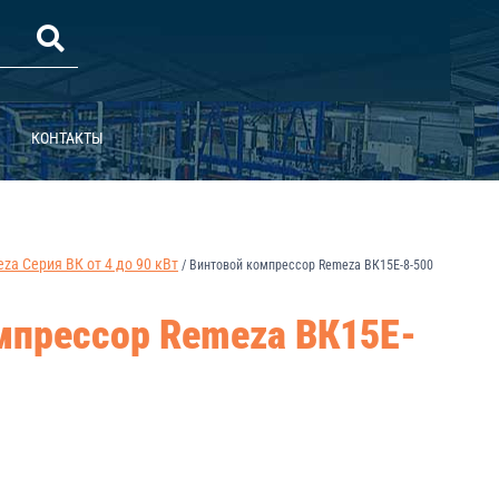
КОНТАКТЫ
a Серия ВК от 4 до 90 кВт
/
Винтовой компрессор Remeza ВК15E-8-500
мпрессор Remeza ВК15E-