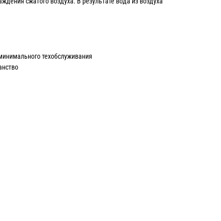
аждения сжатого воздуха. В результате вода из воздуха
 минимального техобслуживания
анство