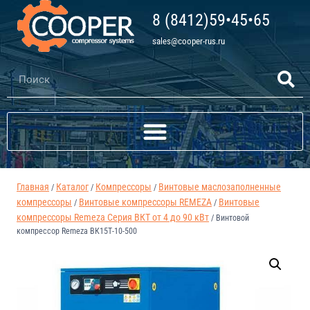
8 (8412)59•45•65
sales@cooper-rus.ru
Главная
Каталог
Компрессоры
Винтовые маслозаполненные
/
/
/
компрессоры
Винтовые компрессоры REMEZA
Винтовые
/
/
компрессоры Remeza Серия ВКТ от 4 до 90 кВт
/
Винтовой
компрессор Remeza ВК15Т-10-500