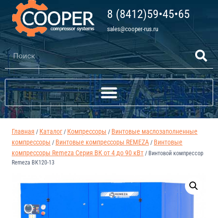
8 (8412)59•45•65
sales@cooper-rus.ru
Главная
Каталог
Компрессоры
Винтовые маслозаполненные
/
/
/
компрессоры
Винтовые компрессоры REMEZA
Винтовые
/
/
компрессоры Remeza Серия ВК от 4 до 90 кВт
/
Винтовой компрессор
Remeza ВК120-13