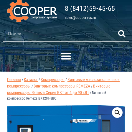
8 (8412)59•45•65
sales@cooper-rus.ru
Главная
Каталог
Компрессоры
Винтовые маслозаполненные
/
/
/
компрессоры
Винтовые компрессоры REMEZA
Винтовые
/
/
компрессоры Remeza Серия ВКТ от 4 до 90 кВт
/
Винтовой
компрессор Remeza ВК120Т-8ВС