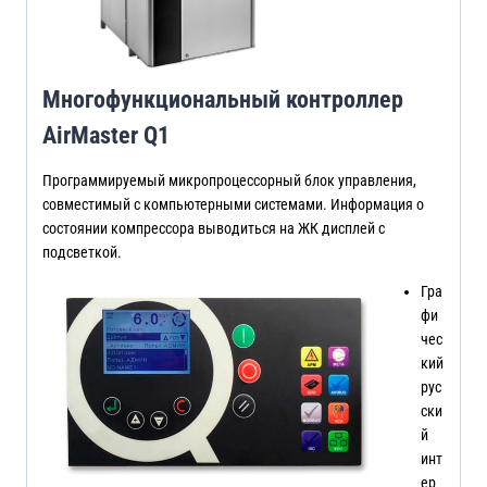
Многофункциональный контроллер
AirMaster Q1
Программируемый микропроцессорный блок управления,
совместимый с компьютерными системами. Информация о
состоянии компрессора выводиться на ЖК дисплей с
подсветкой.
Гра
фи
чес
кий
рус
ски
й
инт
ер