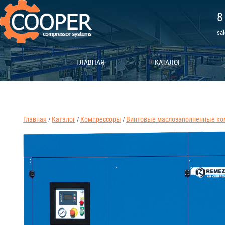
8
sa
ГЛАВНАЯ
КАТАЛОГ
Главная
Каталог
Компрессоры
Винтовые маслозаполненные ко
/
/
/