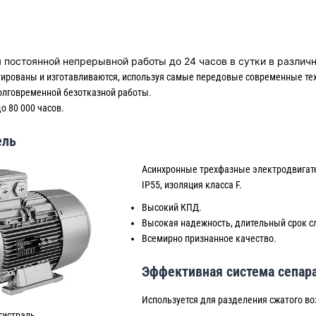
 постоянной непрерывной работы до 24 часов в сутки в различ
тированы и изготавливаются, используя самые передовые современные те
олговременной безотказной работы.
о 80 000 часов.
ель
Асинхронные трехфазные электродвигате
IP55, изоляция класса F.
Высокий КПД.
Высокая надежность, длительный срок сл
Всемирно признанное качество.
Эффективная система сепар
Используется для разделения сжатого во
гистраль.