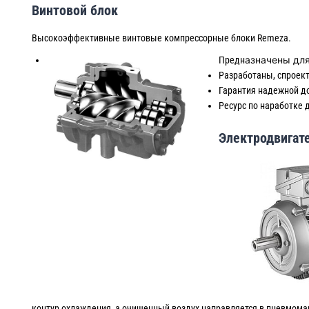
Винтовой блок
Высокоэффективные винтовые компрессорные блоки Remeza.
азначены для
Предн
Разработаны, спроек
Гарантия надежной д
Ресурс по наработке д
Электродвигат
контур охлаждения, а очищенный воздух направляется в пневмома