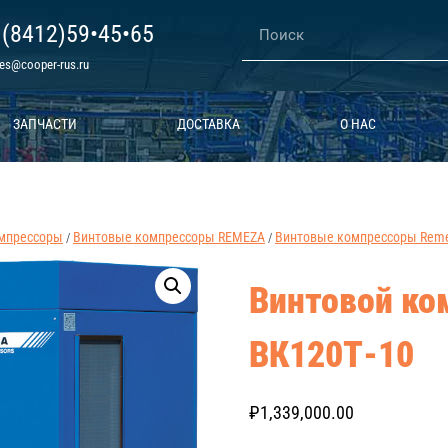
 (8412)59•45•65
les@cooper-rus.ru
ЗАПЧАСТИ
ДОСТАВКА
О НАС
мпрессоры
Винтовые компрессоры REMEZA
Винтовые компрессоры Remez
/
/
Винтовой ко
ВК120Т-10
₽
1,339,000.00