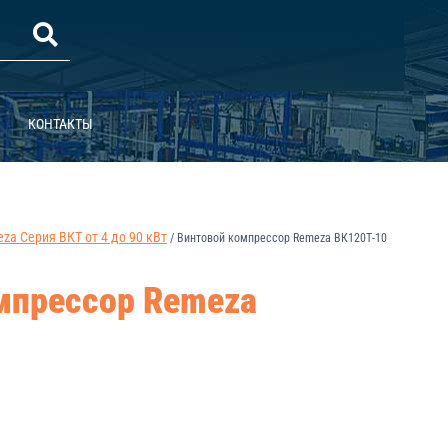
КОНТАКТЫ
a Серия ВКТ от 4 до 90 кВт
/
Винтовой компрессор Remeza ВК120Т-10
мпрессор Remeza