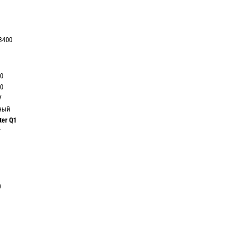
3400
0
0
V
ый
ter Q1
т
0