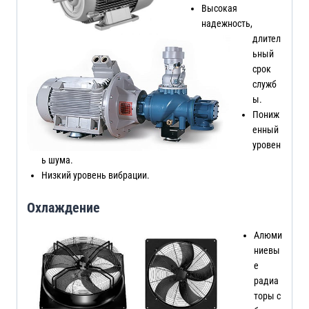
Высокая
надежность,
длител
ьный
срок
служб
ы.
Пониж
енный
уровен
ь шума.
Низкий уровень вибрации.
Охлаждение
Алюми
ниевы
е
радиа
торы с