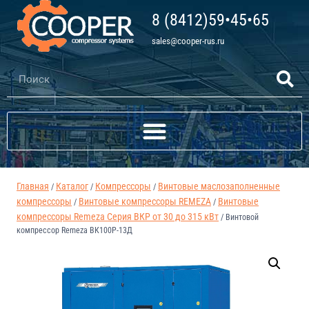
8 (8412)59•45•65
sales@cooper-rus.ru
Главная
Каталог
Компрессоры
Винтовые маслозаполненные
/
/
/
компрессоры
Винтовые компрессоры REMEZA
Винтовые
/
/
компрессоры Remeza Серия ВКР от 30 до 315 кВт
/
Винтовой
компрессор Remeza ВК100Р-13Д