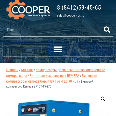
8 (8412)59•45•65
sales@cooper-rus.ru
Главная
Каталог
Компрессоры
Винтовые маслозаполненные
/
/
/
компрессоры
Винтовые компрессоры REMEZA
Винтовые
/
/
компрессоры Remeza Серия ВКТ от 4 до 90 кВт
/
Винтовой
компрессор Remeza ВК10Т-15-270