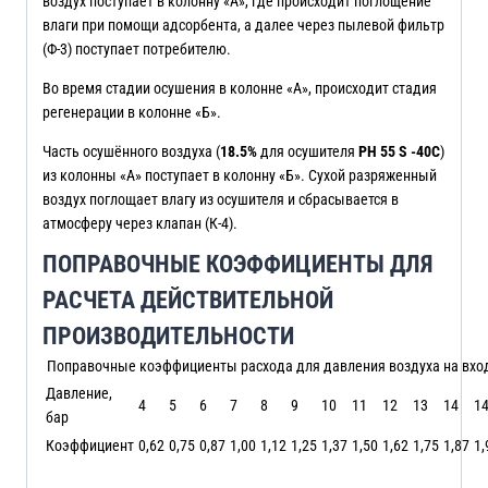
воздух поступает в колонну «А», где происходит поглощение
влаги при помощи адсорбента, а далее через пылевой фильтр
(Ф-3) поступает потребителю.
Во время стадии осушения в колонне «А», происходит стадия
регенерации в колонне «Б».
Часть осушённого воздуха (
18.5%
для осушителя
PH 55 S -40C
)
из колонны «А» поступает в колонну «Б». Сухой разряженный
воздух поглощает влагу из осушителя и сбрасывается в
атмосферу через клапан (К-4).
ПОПРАВОЧНЫЕ КОЭФФИЦИЕНТЫ ДЛЯ
РАСЧЕТА ДЕЙСТВИТЕЛЬНОЙ
ПРОИЗВОДИТЕЛЬНОСТИ
Поправочные коэффициенты расхода для давления воздуха на вхо
Давление,
4
5
6
7
8
9
10
11
12
13
14
14
бар
Коэффициент
0,62
0,75
0,87
1,00
1,12
1,25
1,37
1,50
1,62
1,75
1,87
1,