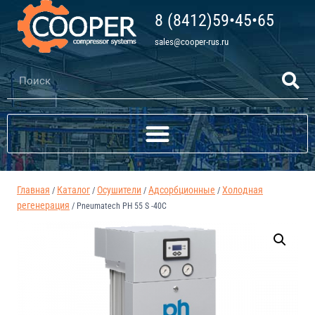
8 (8412)59•45•65
sales@cooper-rus.ru
Главная
Каталог
Осушители
Адсорбционные
Холодная
/
/
/
/
регенерация
/
Pneumatech PH 55 S -40C