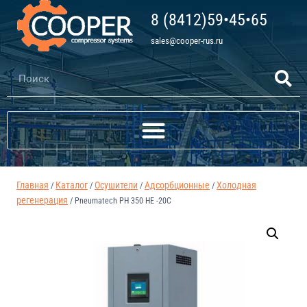
8 (8412)59•45•65
sales@cooper-rus.ru
Главная
Каталог
Осушители
Адсорбционные
Холодная
/
/
/
/
регенерация
/
Pneumatech PH 350 HE -20C