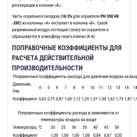
регенерации в колонне «Б».
Часть осушённого воздуха (
16.5%
для осушителя
PH 350 HE
-20C
) из колонны «А» поступает в колонну «Б». Сухой
разряженный воздух поглощает влагу из осушителя и
сбрасывается в атмосферу через клапан (К-4).
ПОПРАВОЧНЫЕ КОЭФФИЦИЕНТЫ ДЛЯ
РАСЧЕТА ДЕЙСТВИТЕЛЬНОЙ
ПРОИЗВОДИТЕЛЬНОСТИ
Поправочные коэффициенты расхода для давления воздуха на вхо
Давление,
4
5
6
7
8
9
10
11
12
13
14
14
бар
Коэффициент
0,62
0,75
0,87
1,00
1,12
1,25
1,37
1,50
1,62
1,75
1,87
1,
Поправочные коэффициенты расхода в зависимости от
температуры воздуха на входе
Температура, °C
20
25
30
35
40
45
50
Коэффициент
1,00
1,00
1,00
1,00
0,84
0,67
0,55