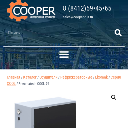
8 (8412)59•45•65
sales@cooper-rus.ru
Главная
Каталог
Осушители
Рефрижераторные
Ekomak
Серия
/
/
/
/
/
COOL
/
Pneumatech COOL 76