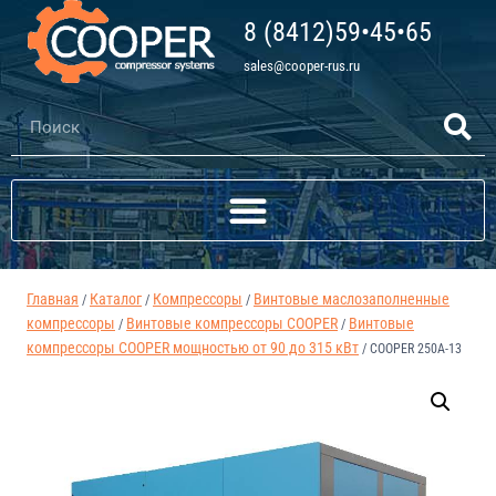
8 (8412)59•45•65
sales@cooper-rus.ru
Главная
Каталог
Компрессоры
Винтовые маслозаполненные
/
/
/
компрессоры
Винтовые компрессоры COOPER
Винтовые
/
/
компрессоры COOPER мощностью от 90 до 315 кВт
/
COOPER 250A-13