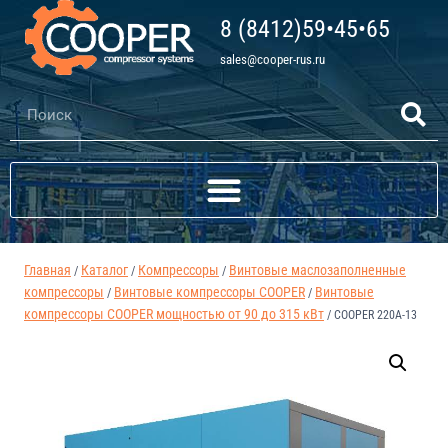
8 (8412)59•45•65
sales@cooper-rus.ru
Главная
Каталог
Компрессоры
Винтовые маслозаполненные
/
/
/
компрессоры
Винтовые компрессоры COOPER
Винтовые
/
/
компрессоры COOPER мощностью от 90 до 315 кВт
/
COOPER 220A-13