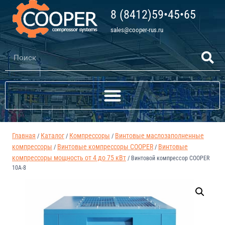
8 (8412)59•45•65
sales@cooper-rus.ru
Главная
Каталог
Компрессоры
Винтовые маслозаполненные
/
/
/
компрессоры
Винтовые компрессоры COOPER
Винтовые
/
/
компрессоры мощность от 4 до 75 кВт
/
Винтовой компрессор COOPER
10A-8