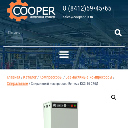
8 (8412)59•45•65
sales@cooper-rus.ru
Главная
Каталог
Компрессоры
Безмасляные компрессоры
/
/
/
/
Спиральные
/
Спиральный компрессор Remeza КС3-10-270Д