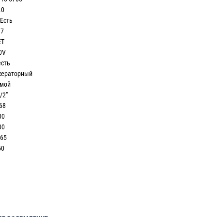
0
Есть
7
Т
V
сть
раторный
ой
2″
68
0
0
5
0