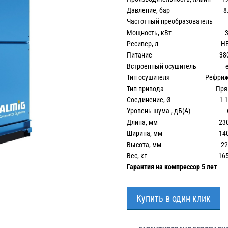
Давление, бар 8.
Частотный преобразователь 
Мощность, кВт 3
Ресивер, л НЕ
Питание 380
Встроенный осушитель е
Тип осушителя Рефриже
Тип привода Прям
Соединение, Ø 1 1/
Уровень шума , дБ(А) 
Длина, мм 230
Ширина, мм 140
Высота, мм 226
Вес, кг 165
Гарантия на компрессор 5 лет
Купить в один клик