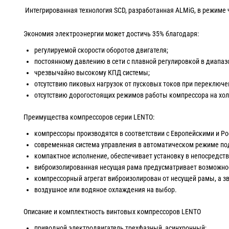
Интегрированная технология SCD, разработанная ALMiG, в режиме
Экономия электроэнергии может достичь 35% благодаря:
регулируемой скорости оборотов двигателя;
постоянному давлению в сети с плавной регулировкой в диапазон
чрезвычайно высокому КПД системы;
отсутствию пиковых нагрузок от пусковых токов при переключе
отсутствию дорогостоящих режимов работы компрессора на холо
Преимущества компрессоров серии LENTO:
компрессоры производятся в соответствии с Европейскими и Р
современная система управления в автоматическом режиме по
компактное исполнение, обеспечивает установку в непосредств
виброизолированная несущая рама предусматривает возможнос
компрессорный агрегат виброизолирован от несущей рамы, а зв
воздушное или водяное охлаждения на выбор.
Описание и комплектность винтовых компрессоров LENTO
приводной электродвигатель трехфазный, асинхронный;