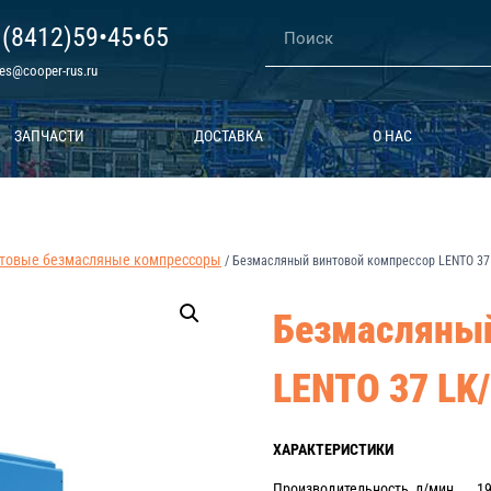
 (8412)59•45•65
les@cooper-rus.ru
ЗАПЧАСТИ
ДОСТАВКА
О НАС
товые безмасляные компрессоры
/
Безмасляный винтовой компрессор LENTO 37
Безмасляный
LENTO 37 LK
ХАРАКТЕРИСТИКИ
Производительность, л/мин 19