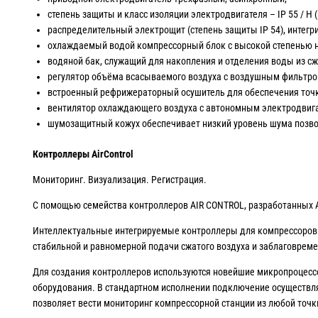
степень защиты и класс изоляции электродвигателя – IP 55 / H 
распределительный электрощит (степень защиты IP 54), интег
охлаждаемый водой компрессорный блок с высокой степенью 
водяной бак, служащий для накопления и отделения воды из сж
регулятор объёма всасываемого воздуха с воздушным фильтром
встроенный рефрижераторный осушитель для обеспечения точки 
вентилятор охлаждающего воздуха с автономным электродвигат
шумозащитный кожух обеспечивает низкий уровень шума позво
Контроллеры
AirControl
Мониторинг. Визуализация. Регистрация.
С помощью семейства контроллеров AIR CONTROL, разработанных A
Интеллектуальные интегрируемые контроллеры для компрессоров 
стабильной и равномерной подачи сжатого воздуха и заблаговрем
Для создания контроллеров используются новейшие микропроцессор
оборудования. В стандартном исполнении подключение осуществля
позволяет вести мониторинг компрессорной станции из любой точк