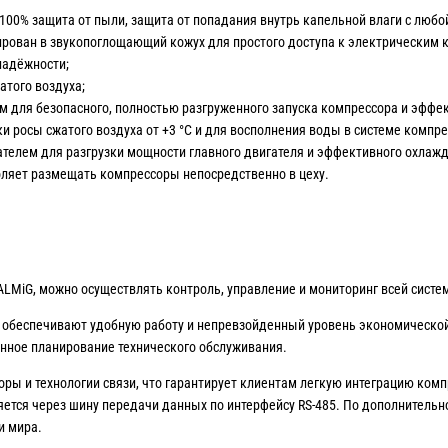
(100% защита от пыли, защита от попадания внутрь капельной влаги с любо
рирован в звукопоглощающий кожух для простого доступа к электрическим 
надёжности;
атого воздуха;
 для безопасного, полностью разгруженного запуска компрессора и эффе
росы сжатого воздуха от +3 °С и для восполнения воды в системе компре
елем для разгрузки мощности главного двигателя и эффективного охлажд
ляет размещать компрессоры непосредственно в цеху.
LMiG, можно осуществлять контроль, управление и мониторинг всей сист
обеспечивают удобную работу и непревзойденный уровень экономическо
енное планирование технического обслуживания.
ы и технологии связи, что гарантирует клиентам легкую интеграцию комп
ется через шину передачи данных по интерфейсу RS-485. По дополнительн
и мира.