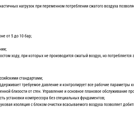
 частичных нагрузок при переменном потреблении сжатого воздуха позволя
е от 5 до 10 бар;
нии;
стом ходу, при которых не производится сжатый воздух, но потребляется 
оссийскими стандартами;
ддерживает требуемое давление и контролирует все рабочие параметры к
енной близости от стен. Управление и основное плановое обслуживание пр
ть установки компрессора без специальных фундаментов;
уковая изоляция с блоком очистки всасываемого воздуха позволяет добит