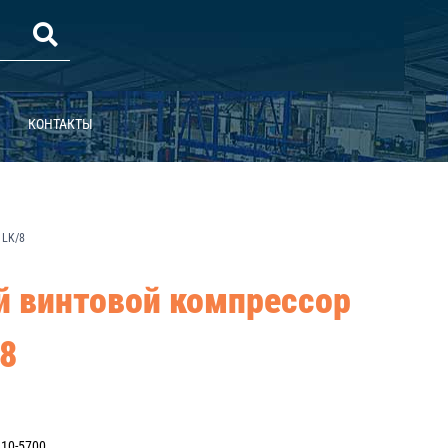
КОНТАКТЫ
 LK/8
 винтовой компрессор
/8
10-5700