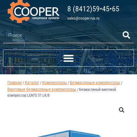
8 (8412)59•45•65
sales@cooper-rus.ru
Главная
Каталог
Компрессоры
Безмасляные компрессоры
/
/
/
/
Винтовые безмасляные компрессоры
/
Безмасляный винтовой
компрессор LENTO 31 LK/8