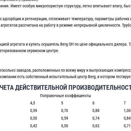
ния. Имеет особую микропористую структуру, легко впитывает влагу, быс
 адсорбции и регенерации, отслеживает температуру, параметры рабочих и
я агрегатов рассчитана на работу в режиме непрерывной цикличности. Тр
ией агрегата и купить осушитель Berg OH по цене официального дилера. 
авторизованном сервисном центре.
несколько заводов, расположенных по всему миру и выпускающих компресс
омпании есть собственный испытательный центр Berg, в котором тестирует
ЧЕТА ДЕЙСТВИТЕЛЬНОЙ ПРОИЗВОДИТЕЛЬНОС
Поправочные коэффициенты
4,5
5
6
7
0,59
0,70
0,88
1,00
0,50
0,59
0,74
0,84
0,42
0,50
0,62
0,71