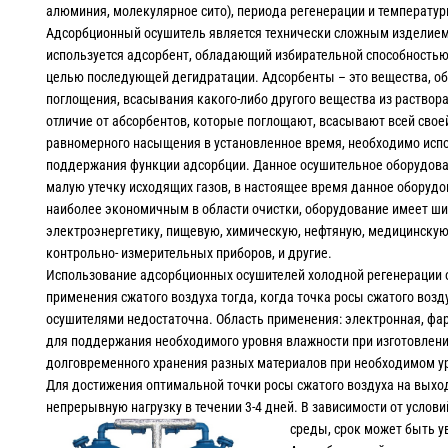
алюминия, молекулярное сито), периода регенерации и температур
Адсорбционный осушитель является технически сложным изделием
используется адсорбент, обладающий избирательной способностью 
целью последующей дегидратации. Адсорбенты – это вещества, об
поглощения, всасывания какого-либо другого вещества из раствора 
отличие от абсорбентов, которые поглощают, всасывают всей своей
равномерного насыщения в установленное время, необходимо испол
поддержания функции адсорбции. Данное осушительное оборудова
малую утечку исходящих газов, в настоящее время данное оборудо
наиболее экономичным в области очистки, оборудование имеет ш
электроэнергетику, пищевую, химическую, нефтяную, медицинску
контрольно- измерительных приборов, и другие.
Использование адсорбционных осушителей холодной регенерации
применения сжатого воздуха тогда, когда точка росы сжатого во
осушителями недостаточна. Область применения: электронная, ф
для поддержания необходимого уровня влажности при изготовлени
долговременного хранения разных материалов при необходимом у
Для достижения оптимальной точки росы сжатого воздуха на выхо
непрерывную нагрузку в течении 3-4 дней. В зависимости от усло
среды, срок может быть ув