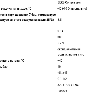
BERG Compressor
 воздуха на выходе, °С
-40 (-70 Опционально)
ость (при давлении 7 бар; температуре
атуре сжатого воздуха на входе 35°С)
8.5
0.14
380
5-7 %
оксид алюминия,
молекулярное сито
ящего потока, °С
+40
, бар
10
+5…+45
G 1 1/2
820 х 700 х 1650
Россия