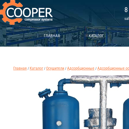
8
sa
ГЛАВНАЯ
КАТАЛОГ
Главная
Каталог
Осушители
Адсорбционные
Адсорбционные о
/
/
/
/