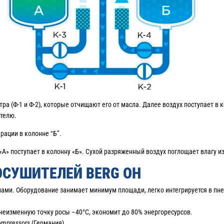
ра (Ф-1 и Ф-2), которые отчищают его от масла. Далее воздух поступает в 
ителю.
рации в колонне “Б”.
А» поступает в колонну «Б». Сухой разряженный воздух поглощает влагу из
ОСУШИТЕЛЕЙ BERG OH
ми. Оборудование занимает минимум площади, легко интегрируется в пне
неизменную точку росы –40°C, экономит до 80% энергоресурсов.
mpressors (Германия).