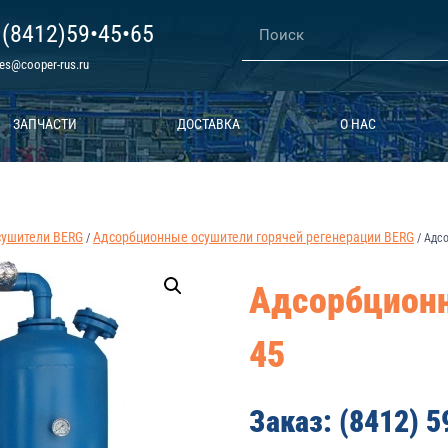
 (8412)59•45•65
les@cooper-rus.ru
ЗАПЧАСТИ
ДОСТАВКА
О НАС
сушители BERG
Адсорбционные осушители горячей регенерации BERG
/
/
Адсо
Адсорбционн
45
Заказ: (8412) 