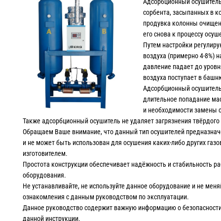
Адсорбционный осушитель 
сорбента, засыпанных в к
продувка колонны очищен
его снова к процессу осуш
Путем настройки регулиру
воздуха (примерно 4-8%) н
давление падает до уровня
воздуха поступает в башн
Адсорбционный осушитель 
длительное попадание масл
и необходимости замены 
Также адсорбционный осушитель не удаляет загрязнения твёрдого 
Обращаем Ваше внимание, что данный тип осушителей предназначе
и не может быть использован для осушения каких-либо других газо
изготовителем.
Простота конструкции обеспечивает надёжность и стабильность р
оборудования.
Не устанавливайте, не используйте данное оборудование и не мен
ознакомления с данным руководством по эксплуатации.
Данное руководство содержит важную информацию о безопасности,
данной инструкции.