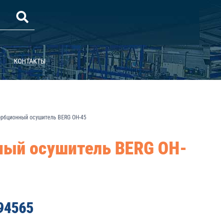
КОНТАКТЫ
рбционный осушитель BERG ОH-45
ый осушитель BERG ОH-
594565