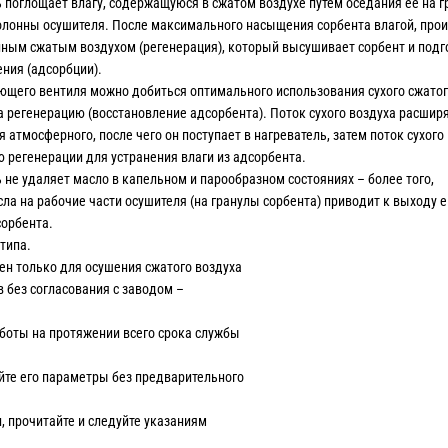
поглощает влагу, содержащуюся в сжатом воздухе путём оседания её на г
олонны осушителя. После максимального насыщения сорбента влагой, про
ным сжатым воздухом (регенерация), который высушивает сорбент и подг
ения (адсорбции).
ющего вентиля можно добиться оптимального использования сухого сжато
а регенерацию (восстановление адсорбента). Поток сухого воздуха расширя
 атмосферного, после чего он поступает в нагреватель, затем поток сухого
ю регенерации для устранения влаги из адсорбента.
не удаляет масло в капельном и парообразном состояниях – более того,
а на рабочие части осушителя (на гранулы сорбента) приводит к выходу ег
сорбента.
типа.
н только для осушения сжатого воздуха
в без согласования с заводом –
аботы на протяжении всего срока службы
яйте его параметры без предварительного
 прочитайте и следуйте указаниям