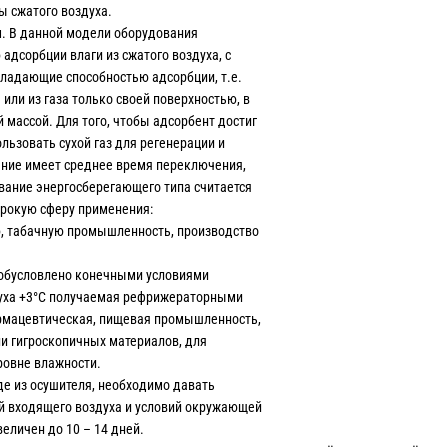
ы сжатого воздуха.
. В данной модели оборудования
адсорбции влаги из сжатого воздуха, с
ладающие способностью адсорбции, т.е.
или из газа только своей поверхностью, в
 массой. Для того, чтобы адсорбент достиг
ьзовать сухой газ для регенерации и
ние имеет среднее время переключения,
вание энергосберегающего типа считается
ирокую сферу применения:
ю, табачную промышленность, производство
 обусловлено конечными условиями
здуха +3°C получаемая рефрижераторными
армацевтическая, пищевая промышленность,
и гигроскопичных материалов, для
ровне влажности.
де из осушителя, необходимо давать
вий входящего воздуха и условий окружающей
еличен до 10 – 14 дней.