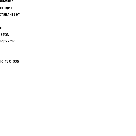
ранулах
исходит
отавливает
го
ется,
 горячего
о из строя