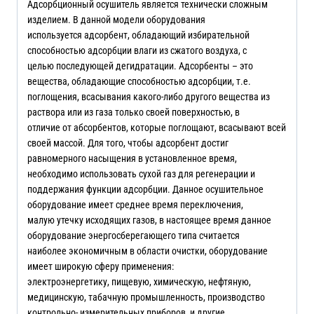
Адсорбционный осушитель является технически сложным
изделием. В данной модели оборудования
используется адсорбент, обладающий избирательной
способностью адсорбции влаги из сжатого воздуха, с
целью последующей дегидратации. Адсорбенты – это
вещества, обладающие способностью адсорбции, т.е.
поглощения, всасывания какого-либо другого вещества из
раствора или из газа только своей поверхностью, в
отличие от абсорбентов, которые поглощают, всасывают всей
своей массой. Для того, чтобы адсорбент достиг
равномерного насыщения в установленное время,
необходимо использовать сухой газ для регенерации и
поддержания функции адсорбции. Данное осушительное
оборудование имеет среднее время переключения,
малую утечку исходящих газов, в настоящее время данное
оборудование энергосберегающего типа считается
наиболее экономичным в области очистки, оборудование
имеет широкую сферу применения:
электроэнергетику, пищевую, химическую, нефтяную,
медицинскую, табачную промышленность, производство
контрольно- измерительных приборов, и другие.