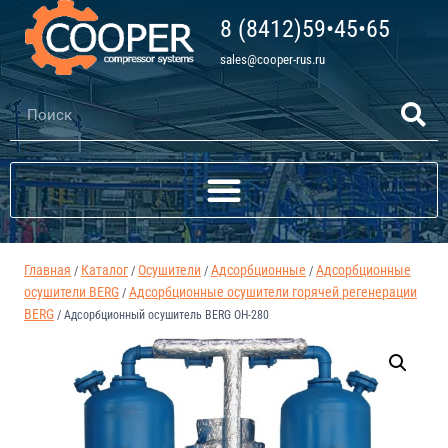
8 (8412)59•45•65
sales@cooper-rus.ru
Главная
Каталог
Осушители
Адсорбционные
Адсорбционные
/
/
/
/
осушители BERG
Адсорбционные осушители горячей регенерации
/
BERG
/
Адсорбционный осушитель BERG ОH-280