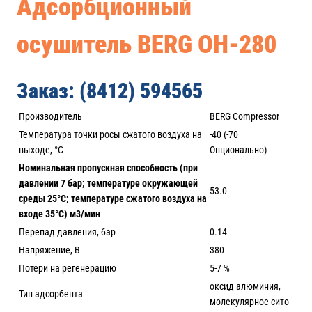
Адсорбционный
осушитель BERG ОH-280
Заказ: (8412) 594565
Производитель
BERG Compressor
Температура точки росы сжатого воздуха на
-40 (-70
выходе, °С
Опционально)
Номинальная пропускная способность (при
давлении 7 бар; температуре окружающей
53.0
среды 25°С; температуре сжатого воздуха на
входе 35°С) м3/мин
Перепад давления, бар
0.14
Напряжение, В
380
Потери на регенерацию
5-7 %
оксид алюминия,
Тип адсорбента
молекулярное сито