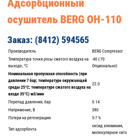
Адсорбционный
осушитель BERG ОH-110
Заказ: (8412) 594565
Производитель
BERG Compressor
Температура точки росы сжатого воздуха на
-40 (-70
выходе, °С
Опционально)
Номинальная пропускная способность (при
давлении 7 бар; температуре окружающей
22.0
среды 25°С; температуре сжатого воздуха на
входе 35°С) м3/мин
Перепад давления, бар
0.14
Напряжение, В
380
Потери на регенерацию
5-7 %
оксид алюминия,
Тип адсорбента
молекулярное сито