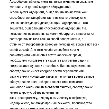
Адсорбционный осушитель является технически сложным
изделием. В данной модели оборудования
используется адсорбент, обладающий избирательной
способностью адсорбции влаги из сжатого воздуха, с
целью последующей дегидратации. Адсорбенты – это
вещества, обладающие способностью адсорбции, т.е.
поглощения, всасывания какого-либо другого вещества из
раствора или из газа только своей поверхностью, в
отличие от абсорбентов, которые поглощают, всасывают всей
своей массой. Для того, чтобы адсорбент достиг
равномерного насыщения в установленное время,
необходимо использовать сухой газ для регенерации и
поддержания функции адсорбции. Данное осушительное
оборудование имеет среднее время переключения,
малую утечку исходящих газов, в настоящее время данное
оборудование энергосберегающего типа считается
наиболее экономичным в области очистки, оборудование
имеет широкую сферу применения:
электроэнергетику, пищевую, химическую, нефтяную,
медицинскую, табачную промышленность, производство
контрольно- измерительных приборов, и другие.