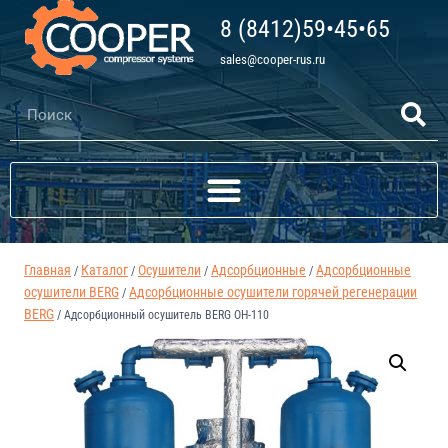
8 (8412)59•45•65
sales@cooper-rus.ru
Главная
Каталог
Осушители
Адсорбционные
Адсорбционные
/
/
/
/
осушители BERG
Адсорбционные осушители горячей регенерации
/
BERG
/
Адсорбционный осушитель BERG ОH-110