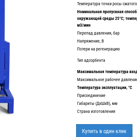
Температура точки росы сжатого
Номинальная пропускная способн
окружающей среды 25°С; темпер
м3/мин
Перепад давления, бар
Напряжение, В
Потери на регенерацию
Тип адсорбента
Максимальная температура вход
Максимальное рабочее давление
Температура эксплуатации, °С
Присоединение
Габариты (ДхШхВ), мм
Страна изготовления
Купить в один клик