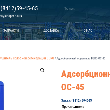
 (8412)59•45•65
les@cooper-rus.ru
ЗАПЧАСТИ
ДОСТАВКА
О НАС
ушитель холодной регенерации BERG
/
Адсорбционный осушитель BERG ОС-45
Адсорбцион
ОС-45
Заказ: (8412) 594565
Производитель