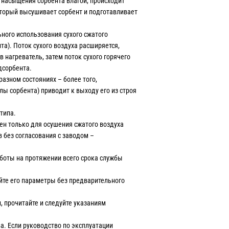
 насыщения сорбента влагой, происходит
торый высушивает сорбент и подготавливает
ного использования сухого сжатого
та). Поток сухого воздуха расширяется,
в нагреватель, затем поток сухого горячего
дсорбента.
азном состояниях – более того,
лы сорбента) приводит к выходу его из строя
типа.
н только для осушения сжатого воздуха
в без согласования с заводом –
аботы на протяжении всего срока службы
яйте его параметры без предварительного
 прочитайте и следуйте указаниям
а. Если руководство по эксплуатации