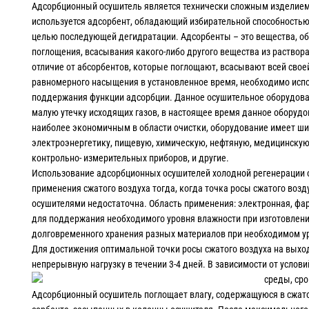
Адсорбционный осушитель является технически сложным изделием
используется адсорбент, обладающий избирательной способностью 
целью последующей дегидратации. Адсорбенты – это вещества, об
поглощения, всасывания какого-либо другого вещества из раствора 
отличие от абсорбентов, которые поглощают, всасывают всей своей
равномерного насыщения в установленное время, необходимо испол
поддержания функции адсорбции. Данное осушительное оборудова
малую утечку исходящих газов, в настоящее время данное оборудо
наиболее экономичным в области очистки, оборудование имеет ш
электроэнергетику, пищевую, химическую, нефтяную, медицинску
контрольно- измерительных приборов, и другие.
Использование адсорбционных осушителей холодной регенерации
применения сжатого воздуха тогда, когда точка росы сжатого во
осушителями недостаточна. Область применения: электронная, ф
для поддержания необходимого уровня влажности при изготовлени
долговременного хранения разных материалов при необходимом у
Для достижения оптимальной точки росы сжатого воздуха на выхо
непрерывную нагрузку в течении 3-4 дней. В зависимости от усло
среды, сро
Адсорбционный осушитель поглощает влагу, содержащуюся в сжато