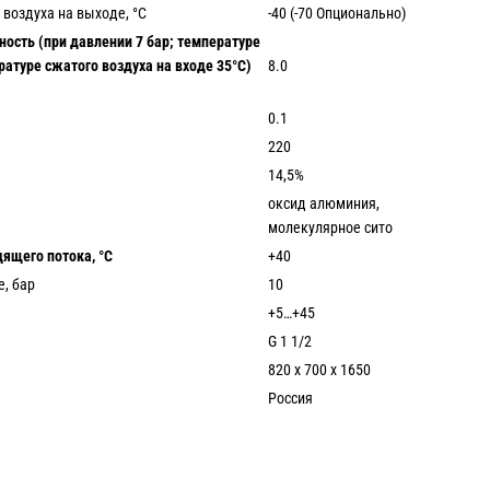
 воздуха на выходе, °С
-40 (-70 Опционально)
ость (при давлении 7 бар; температуре
атуре сжатого воздуха на входе 35°С)
8.0
0.1
220
14,5%
оксид алюминия,
молекулярное сито
ящего потока, °С
+40
, бар
10
+5…+45
G 1 1/2
820 х 700 х 1650
Россия