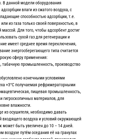
. В данной модели оборудования
адсорбции влаги из сжатого воздуха, с
ладающие способностью адсорбции, т.е.
или из газа только своей поверхностью, в
 массой. Для того, чтобы адсорбент достиг
ьзовать сухой газ для регенерации и
ние имеет среднее время переключения,
вание энергосберегающего типа считается
ирокую сферу применения:
ю, табачную промышленность, производство
 обусловлено конечными условиями
здуха +3°C получаемая рефрижераторными
армацевтическая, пищевая промышленность,
и гигроскопичных материалов, для
ровне влажности.
де из осушителя, необходимо давать
вий входящего воздуха и условий окружающей
к может быть увеличен до 10 – 14 дней.
м воздухе путём оседания её на гранулах