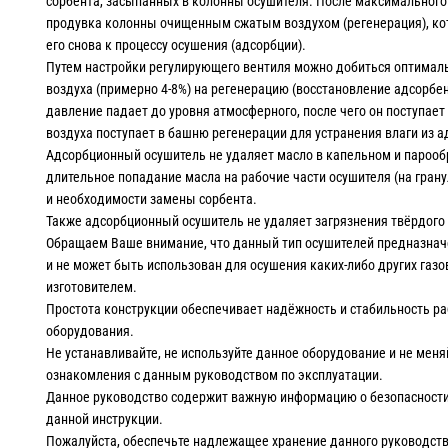
сорбента, засыпанных в колонны осушителя. После максимального
продувка колонны очищенным сжатым воздухом (регенерация), ко
его снова к процессу осушения (адсорбции).
Путем настройки регулирующего вентиля можно добиться оптималь
воздуха (примерно 4-8%) на регенерацию (восстановление адсорбен
давление падает до уровня атмосферного, после чего он поступает 
воздуха поступает в башню регенерации для устранения влаги из а
Адсорбционный осушитель не удаляет масло в капельном и парообр
длительное попадание масла на рабочие части осушителя (на грану
и необходимости замены сорбента.
Также адсорбционный осушитель не удаляет загрязнения твёрдого 
Обращаем Ваше внимание, что данный тип осушителей предназначе
и не может быть использован для осушения каких-либо других газо
изготовителем.
Простота конструкции обеспечивает надёжность и стабильность р
оборудования.
Не устанавливайте, не используйте данное оборудование и не мен
ознакомления с данным руководством по эксплуатации.
Данное руководство содержит важную информацию о безопасности,
данной инструкции.
Пожалуйста, обеспечьте надлежащее хранение данного руководств