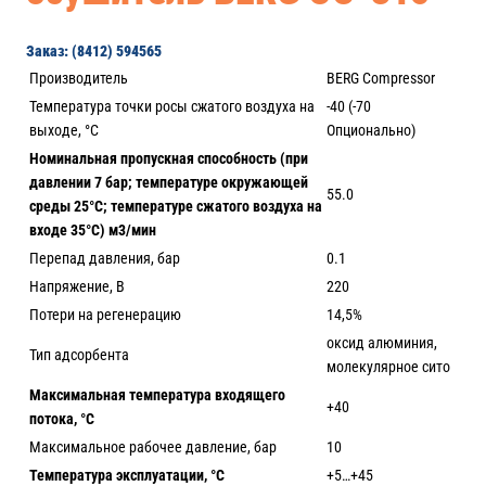
Заказ: (8412) 594565
Производитель
BERG Compressor
Температура точки росы сжатого воздуха на
-40 (-70
выходе, °С
Опционально)
Номинальная пропускная способность (при
давлении 7 бар; температуре окружающей
55.0
среды 25°С; температуре сжатого воздуха на
входе 35°С) м3/мин
Перепад давления, бар
0.1
Напряжение, В
220
Потери на регенерацию
14,5%
оксид алюминия,
Тип адсорбента
молекулярное сито
Максимальная температура входящего
+40
потока, °С
Максимальное рабочее давление, бар
10
Температура эксплуатации, °С
+5…+45