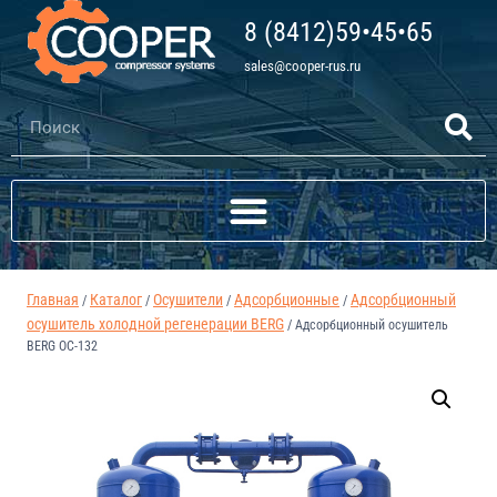
8 (8412)59•45•65
sales@cooper-rus.ru
Главная
Каталог
Осушители
Адсорбционные
Адсорбционный
/
/
/
/
осушитель холодной регенерации BERG
/
Адсорбционный осушитель
BERG ОС-132