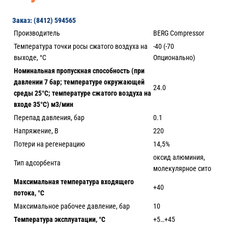
Заказ: (8412) 594565
Производитель
BERG Compressor
Температура точки росы сжатого воздуха на
-40 (-70
выходе, °С
Опционально)
Номинальная пропускная способность (при
давлении 7 бар; температуре окружающей
24.0
среды 25°С; температуре сжатого воздуха на
входе 35°С) м3/мин
Перепад давления, бар
0.1
Напряжение, В
220
Потери на регенерацию
14,5%
оксид алюминия,
Тип адсорбента
молекулярное сито
Максимальная температура входящего
+40
потока, °С
Максимальное рабочее давление, бар
10
Температура эксплуатации, °С
+5…+45