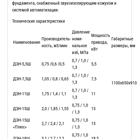
фундамента, снабженный звукоизолирующим кожухом и
системой автоматизации.
Технические характеристики
Давление
Мощность
Производитель-
номи-
Габаритные
Наименование
привода,
ность, м3/мин
нальное
размеры, мм
кВт
изб, МПа
0,7 / 1,0 /
ДЭН-5,5Ш
0,75 /0,6 /0,5
5,5
1,3
0,7 / 1,0 /
ДЭН-7,5Ш
1,05 / 0,8 / 0,65
7,5
1,3
1100х650х910
0,7 / 1,0 /
ДЭН-11Ш
1,75 / 1,4 / 1,1
11
1,3
0,75 / 1,0
ДЭН-15Ш
2,0 / 1,85 / 1,55
15
/ 1,3
ДЭН-15Ш
0,75 / 1,0
2,7 / 2,4 / 2,1
15
«Плюс»
/ 1,3
0,75 / 1,0
ДЭН-18Ш
3,1 / 2,7 / 2,2
18,5