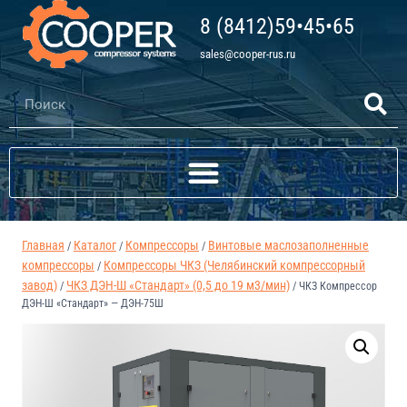
8 (8412)59•45•65
sales@cooper-rus.ru
Главная
Каталог
Компрессоры
Винтовые маслозаполненные
/
/
/
компрессоры
Компрессоры ЧКЗ (Челябинский компрессорный
/
завод)
ЧКЗ ДЭН-Ш «Стандарт» (0,5 до 19 м3/мин)
/
/
ЧКЗ Компрессор
ДЭН-Ш «Стандарт» — ДЭН-75Ш