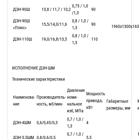
0,75 / 1,0
ДЭН-90Ш
13,8 / 11,7 / 10,2
90
/1,3
ДЭН-90Ш
0,8 / 1,0 /
15,5/14,0/11,6
90
1960х1300х16
«Плюс»
1,3
0,8 / 1,0 /
ДЭН-110Ш
19,0/16,8/13,5
110
1,3
ИСПОЛНЕНИЕ ДЭН-ШМ
Технические характеристики
Давление
Мощность
Наименова-
Производитель-
номи-
привода,
Габаритные
ние
ность, м3/мин
нальное
кВт
размеры, мм
изб, МПа
0,7 / 1,0 /
ДЭН-4ШМ
0,6/0,45/0,3
4
1,3
0,7 / 1,0 /
ДЭН-5,5ШМ
0,8/0,6/0,5
5,5