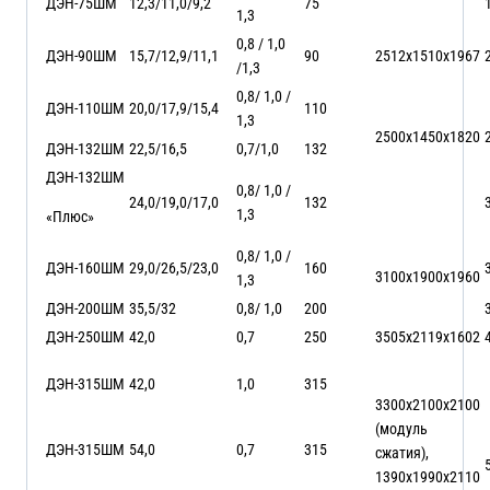
ДЭН-75ШМ
12,3/11,0/9,2
75
1,3
0,8 / 1,0
ДЭН-90ШМ
15,7/12,9/11,1
90
2512х1510х1967
/1,3
0,8/ 1,0 /
ДЭН-110ШМ
20,0/17,9/15,4
110
1,3
2500х1450х1820
ДЭН-132ШМ
22,5/16,5
0,7/1,0
132
ДЭН-132ШМ
0,8/ 1,0 /
24,0/19,0/17,0
132
1,3
«Плюс»
0,8/ 1,0 /
ДЭН-160ШМ
29,0/26,5/23,0
160
3100х1900х1960
1,3
ДЭН-200ШМ
35,5/32
0,8/ 1,0
200
ДЭН-250ШМ
42,0
0,7
250
3505х2119х1602
ДЭН-315ШМ
42,0
1,0
315
3300х2100х2100
(модуль
ДЭН-315ШМ
54,0
0,7
315
сжатия),
1390х1990х2110