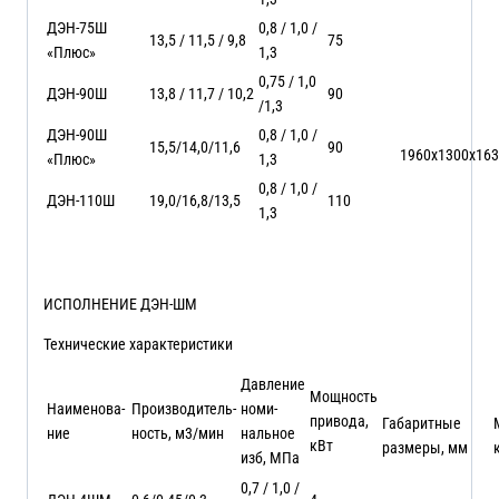
ДЭН-75Ш
0,8 / 1,0 /
13,5 / 11,5 / 9,8
75
«Плюс»
1,3
0,75 / 1,0
ДЭН-90Ш
13,8 / 11,7 / 10,2
90
/1,3
ДЭН-90Ш
0,8 / 1,0 /
15,5/14,0/11,6
90
1960х1300х16
«Плюс»
1,3
0,8 / 1,0 /
ДЭН-110Ш
19,0/16,8/13,5
110
1,3
ИСПОЛНЕНИЕ ДЭН-ШМ
Технические характеристики
Давление
Мощность
Наименова-
Производитель-
номи-
привода,
Габаритные
ние
ность, м3/мин
нальное
кВт
размеры, мм
изб, МПа
0,7 / 1,0 /