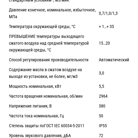
стандартным условиям*, м3/мин.
Давление конечное, номинальное, избыточное,
0,7/1,0/1,3
МПа
Температура окружающей среды, °C
+ 1…+ 35
ПРЕВЫШЕНИЕ температуры выходящего
сжатого воздуха над средней температурой
15…20
окружающей среды, °C
Способ регулирования производительности
Автоматический
Содержание масла в сжатом воздухе на
3,0
выходе из установки, не более, мг/м3
Мощность номинальная, кВт
5,5
Частота вращения номинальная, об/мин
2964
Напряжение питания, В
380
Частота тока номинальная, Гц
50
Степень защиты поГОСТ IEC 60034-5-2011
IP55
Уровень звукового давления, дБА
72