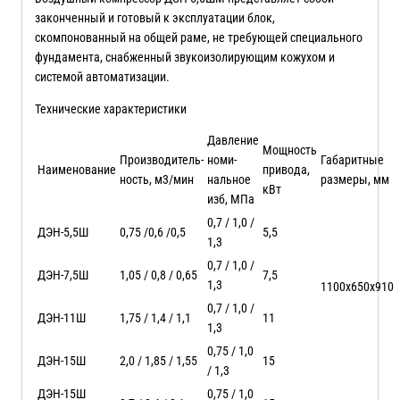
законченный и готовый к эксплуатации блок,
скомпонованный на общей раме, не требующей специального
фундамента, снабженный звукоизолирующим кожухом и
системой автоматизации.
Технические характеристики
Давление
Мощность
Производитель-
номи-
Габаритные
Наименование
привода,
ность, м3/мин
нальное
размеры, мм
кВт
изб, МПа
0,7 / 1,0 /
ДЭН-5,5Ш
0,75 /0,6 /0,5
5,5
1,3
0,7 / 1,0 /
ДЭН-7,5Ш
1,05 / 0,8 / 0,65
7,5
1,3
1100х650х910
0,7 / 1,0 /
ДЭН-11Ш
1,75 / 1,4 / 1,1
11
1,3
0,75 / 1,0
ДЭН-15Ш
2,0 / 1,85 / 1,55
15
/ 1,3
ДЭН-15Ш
0,75 / 1,0