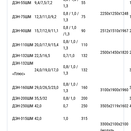
ДЭН-55ШМ
9,4/7,5/7,2
55
1,3
0,8 / 1,0 /
2250х1250х1248
ДЭН-75ШМ
12,3/11,0/9,2
75
1,3
0,8 / 1,0
ДЭН-90ШМ
15,7/12,9/11,1
90
2512х1510х1967
/1,3
0,8/ 1,0 /
ДЭН-110ШМ
20,0/17,9/15,4
110
1,3
2500х1450х1820
ДЭН-132ШМ
22,5/16,5
0,7/1,0
132
ДЭН-132ШМ
0,8/ 1,0 /
24,0/19,0/17,0
132
1,3
«Плюс»
0,8/ 1,0 /
ДЭН-160ШМ
29,0/26,5/23,0
160
3100х1900х1960
1,3
ДЭН-200ШМ
35,5/32
0,8/ 1,0
200
ДЭН-250ШМ
42,0
0,7
250
3505х2119х1602
ДЭН-315ШМ
42,0
1,0
315
3300х2100х2100
(модуль