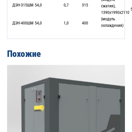
ДЭН-315ШМ
54,0
0,7
315
сжатия),
1390х1990х2110
(модуль
ДЭН-400ШМ
54,0
1,0
400
охлаждения)
Похожие