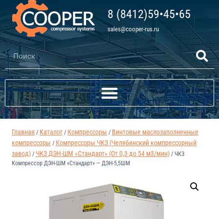
8 (8412)59•45•65
sales@cooper-rus.ru
Главная
Каталог
Компрессоры
Винтовые маслозаполненные
/
/
/
компрессоры
Компрессоры ЧКЗ (Челябинский компрессорный
/
завод)
ЧКЗ ДЭН-ШМ «Стандарт» (От 0,3 до 54 м3/мин)
/
/
ЧКЗ
Компрессор ДЭН-ШМ «Стандарт» — ДЭН-5,5ШМ