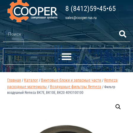
8 (8412)59•45•65
sales@cooper-rus.ru
Главная
Каталог
Винтовые блоки и запасные части
Remeza
/
/
/
расходные материалы
Воздушные фильтры Remeza
/
/
Фильтр
воздушный Remeza ВК7Е, ВК10Е, ВК20 4093100100