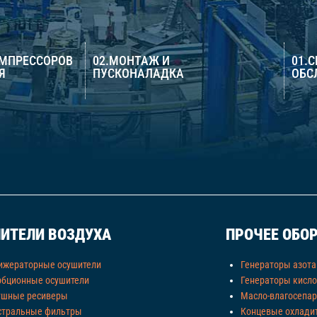
ОМПРЕССОРОВ
02.МОНТАЖ И
01.
Я
ПУСКОНАЛАДКА
ОБС
ИТЕЛИ ВОЗДУХА
ПРОЧЕЕ ОБО
ижераторные осушители
Генераторы азота
рбционные осушители
Генераторы кисл
ушные ресиверы
Масло-влагосепа
стральные фильтры
Концевые охлади