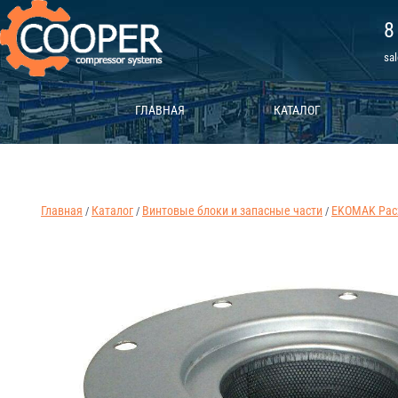
8
sa
ГЛАВНАЯ
КАТАЛОГ
Главная
Каталог
Винтовые блоки и запасные части
EKOMAK Рас
/
/
/