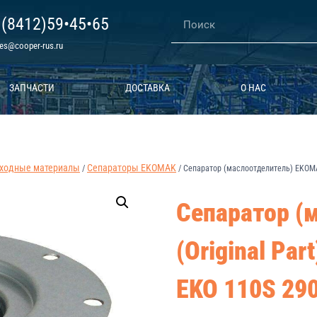
 (8412)59•45•65
les@cooper-rus.ru
ЗАПЧАСТИ
ДОСТАВКА
О НАС
ходные материалы
Сепараторы EKOMAK
/
/
Сепаратор (маслоотделитель) EKOMAK 
Сепаратор (
(Original Par
EKO 110S 29