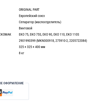
ORIGINAL PART
Европейский союз
Сепаратор (маслоотделитель)
Винтовой
 EKOMAK
EKO 75, EKO 75S, EKO 90, EKO 110, EKO 110S
2901990399 (MKN000918, 275910-2, 2205722084)
325 × 325 × 400 мм
8 кг
ОЕ ОФОРМЛЕНИЕ