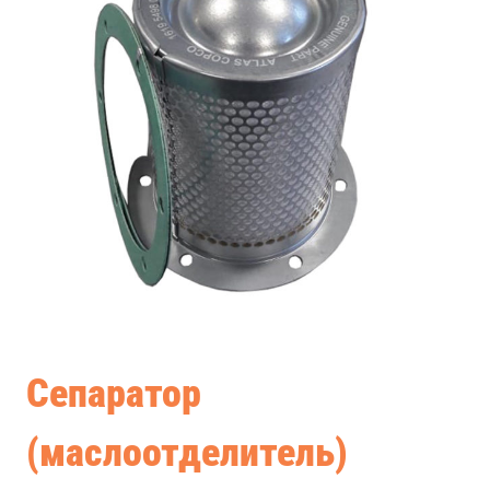
Сепаратор
(маслоотделитель)