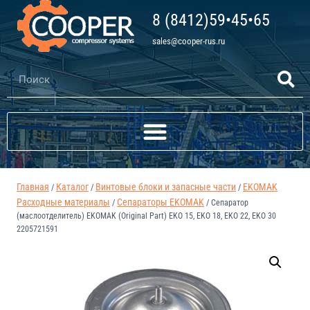
8 (8412)59•45•65
sales@cooper-rus.ru
Главная
Каталог
Винтовые блоки и запасные части
EKOMAK
/
/
/
Расходные материалы
Сепараторы EKOMAK
/
/
Сепаратор
(маслоотделитель) EKOMAK (Original Part) EKO 15, EKO 18, EKO 22, EKO 30
2205721591