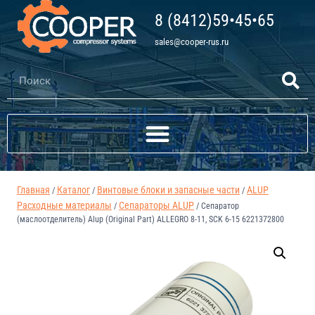
8 (8412)59•45•65
sales@cooper-rus.ru
Главная
Каталог
Винтовые блоки и запасные части
ALUP
/
/
/
Расходные материалы
Сепараторы ALUP
/
/
Сепаратор
(маслоотделитель) Alup (Original Part) ALLEGRO 8-11, SCK 6-15 6221372800