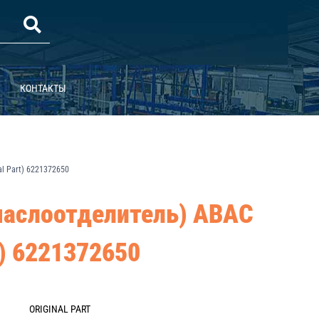
КОНТАКТЫ
l Part) 6221372650
маслоотделитель) ABAC
t) 6221372650
ORIGINAL PART