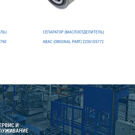
ЛЬ)
СЕПАРАТОР (МАСЛООТДЕЛИТЕЛЬ)
5790
ABAC (ORIGINAL PART) 2236105772
СЕРВИС И
ЛУЖИВАНИЕ