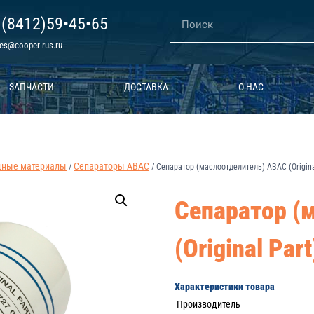
 (8412)59•45•65
les@cooper-rus.ru
ЗАПЧАСТИ
ДОСТАВКА
О НАС
дные материалы
Сепараторы ABAC
/
/
Сепаратор (маслоотделитель) ABAC (Origina
Сепаратор (
(Original Par
Характеристики товара
Производитель