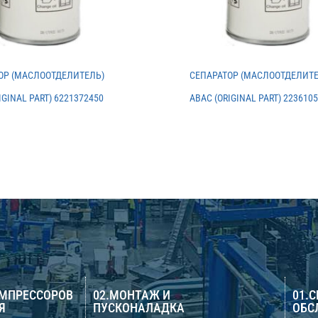
ОР (МАСЛООТДЕЛИТЕЛЬ)
СЕПАРАТОР (МАСЛООТДЕЛИТЕ
IGINAL PART) 6221372450
ABAC (ORIGINAL PART) 223610
ОМПРЕССОРОВ
02.МОНТАЖ И
01.
Я
ПУСКОНАЛАДКА
ОБС