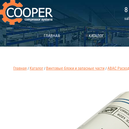
8
sa
ГЛАВНАЯ
КАТАЛОГ
Главная
Каталог
Винтовые блоки и запасные части
ABAC Расхо
/
/
/