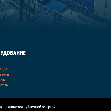
РУДОВАНИЕ
орода
раторы
тели
ьтрам
х не является публичной офертой,