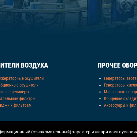
ИТЕЛИ ВОЗДУХА
ПРОЧЕЕ ОБО
ижераторные осушители
Генераторы азота
рбционные осушители
Генераторы кисл
ушные ресиверы
Масло-влагосепа
стральные фильтры
Концевые охлади
риджи к фильтрам
Аксессуары к фил
ормационный (ознакомительный) характер и ни при каких условия