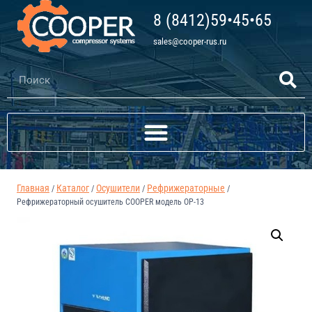
8 (8412)59•45•65
sales@cooper-rus.ru
Главная
Каталог
Осушители
Рефрижераторные
/
/
/
/
Рефрижераторный осушитель COOPER модель ОР-13