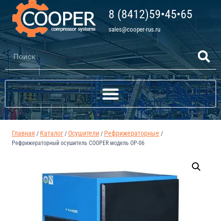
8 (8412)59•45•65
sales@cooper-rus.ru
Главная
Каталог
Осушители
Рефрижераторные
/
/
/
/
Рефрижераторный осушитель COOPER модель ОР-06