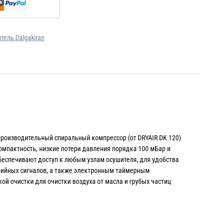
ель Dalgakiran
производительный спиральный компрессор (от DRYAIR DK 120)
омпактность, низкие потери давления порядка 100 мБар и
беспечивают доступ к любым узлам осушителя, для удобства
рийных сигналов, а также электронным таймерным
й очистки для очистки воздуха от масла и грубых частиц