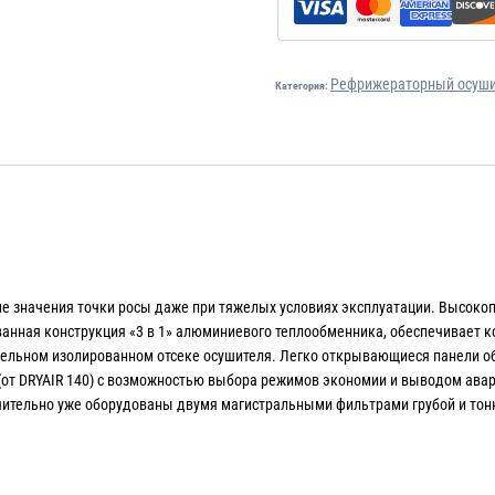
Рефрижераторный осушит
Категория:
ие значения точки росы даже при тяжелых условиях эксплуатации. Высоко
анная конструкция «3 в 1» алюминиевого теплообменника, обеспечивает к
дельном изолированном отсеке осушителя. Легко открывающиеся панели о
(от DRYAIR 140) с возможностью выбора режимов экономии и выводом ава
ительно уже оборудованы двумя магистральными фильтрами грубой и тонко