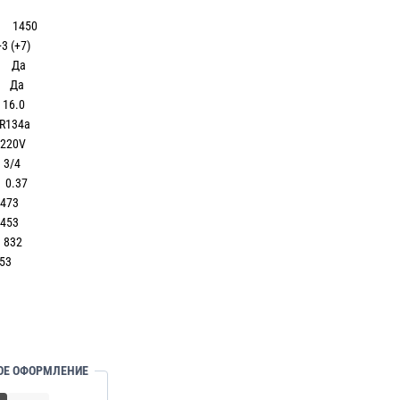
н 1450
(+7)
 Да
 Да
6.0
34a
0V
/4
.37
73
53
32
3
ОЕ ОФОРМЛЕНИЕ