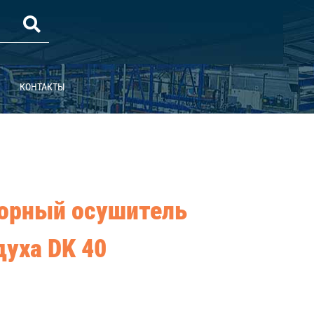
КОНТАКТЫ
орный осушитель
духа DK 40