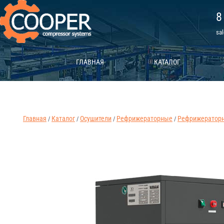
8
sa
ГЛАВНАЯ
КАТАЛОГ
Главная
Каталог
Осушители
Рефрижераторные
Рефрижераторны
/
/
/
/