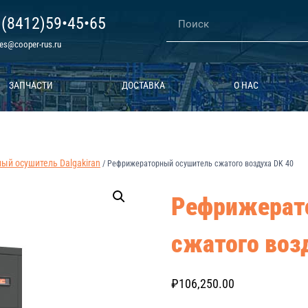
 (8412)59•45•65
les@cooper-rus.ru
ЗАПЧАСТИ
ДОСТАВКА
О НАС
й осушитель Dalgakiran
/
Рефрижераторный осушитель сжатого воздуха DK 40
Рефрижерат
сжатого воз
₽
106,250.00