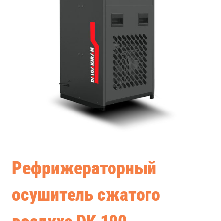
Рефрижераторный
осушитель сжатого