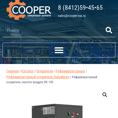
8 (8412)59•45•65
sales@cooper-rus.ru
Главная
Каталог
Осушители
Рефрижераторные
/
/
/
/
Рефрижераторный осушитель Dalgakiran
/
Рефрижераторный
осушитель сжатого воздуха DK 190