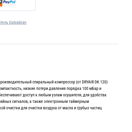
ель Dalgakiran
производительный спиральный компрессор (от DRYAIR DK 120)
омпактность, низкие потери давления порядка 100 мБар и
беспечивают доступ к любым узлам осушителя, для удобства
рийных сигналов, а также электронным таймерным
й очистки для очистки воздуха от масла и грубых частиц