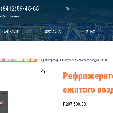
 (8412)59•45•65
les@cooper-rus.ru
ЗАПЧАСТИ
ДОСТАВКА
О НАС
й осушитель Dalgakiran
/
Рефрижераторный осушитель сжатого воздуха DK 100
Рефрижерат
сжатого воз
₽
297,500.00