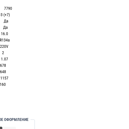
н 7790
(+7)
 Да
 Да
6.0
34a
0V
2
.07
78
48
57
60
ОЕ ОФОРМЛЕНИЕ