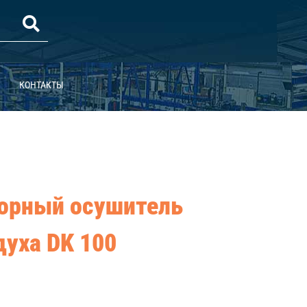
КОНТАКТЫ
орный осушитель
духа DK 100