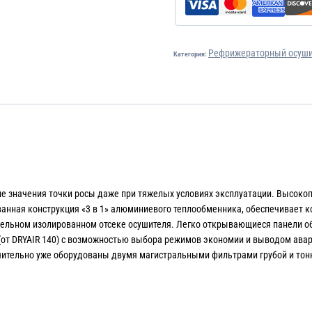
Рефрижераторный осушит
Категория:
ие значения точки росы даже при тяжелых условиях эксплуатации. Высоко
анная конструкция «3 в 1» алюминиевого теплообменника, обеспечивает к
дельном изолированном отсеке осушителя. Легко открывающиеся панели о
(от DRYAIR 140) с возможностью выбора режимов экономии и выводом ава
ительно уже оборудованы двумя магистральными фильтрами грубой и тонко