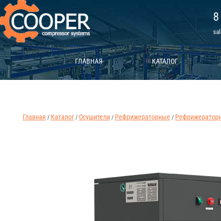
8
sa
ГЛАВНАЯ
КАТАЛОГ
Главная
Каталог
Осушители
Рефрижераторные
Рефрижераторны
/
/
/
/