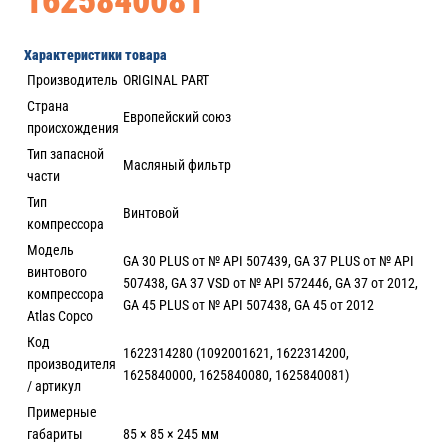
1625840081
Характеристики товара
Производитель
ORIGINAL PART
Страна
Европейский союз
происхождения
Тип запасной
Масляный фильтр
части
Тип
Винтовой
компрессора
Модель
GA 30 PLUS от № API 507439, GA 37 PLUS от № API
винтового
507438, GA 37 VSD от № API 572446, GA 37 от 2012,
компрессора
GA 45 PLUS от № API 507438, GA 45 от 2012
Atlas Copco
Код
1622314280 (1092001621, 1622314200,
производителя
1625840000, 1625840080, 1625840081)
/ артикул
Примерные
габариты
85 × 85 × 245 мм