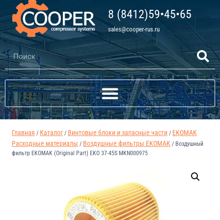
8 (8412)59•45•65
sales@cooper-rus.ru
Главная
Каталог
Винтовые блоки и запасные части
EKOMAK
/
/
/
Расходные материалы
Воздушные фильтры EKOMAK
/
/
Воздушный
фильтр EKOMAK (Original Part) EKO 37-45S MKN000975