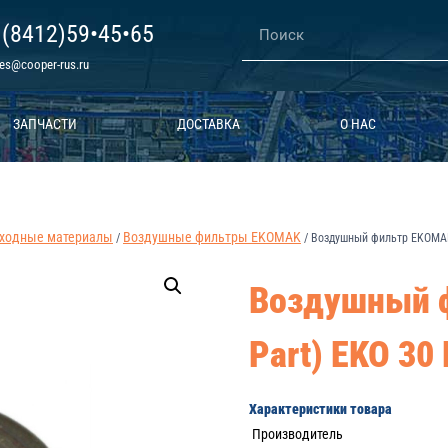
 (8412)59•45•65
les@cooper-rus.ru
ЗАПЧАСТИ
ДОСТАВКА
О НАС
ходные материалы
Воздушные фильтры EKOMAK
/
/
Воздушный фильтр EKOMAK 
Воздушный ф
Part) EKO 3
Характеристики товара
Производитель