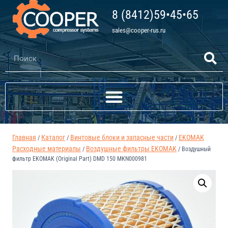
8 (8412)59•45•65
sales@cooper-rus.ru
Главная
Каталог
Винтовые блоки и запасные части
EKOMAK
/
/
/
Расходные материалы
Воздушные фильтры EKOMAK
/
/
Воздушный
фильтр EKOMAK (Original Part) DMD 150 MKN000981