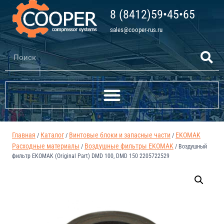
8 (8412)59•45•65
sales@cooper-rus.ru
Главная
Каталог
Винтовые блоки и запасные части
EKOMAK
/
/
/
Расходные материалы
Воздушные фильтры EKOMAK
/
/
Воздушный
фильтр EKOMAK (Original Part) DMD 100, DMD 150 2205722529